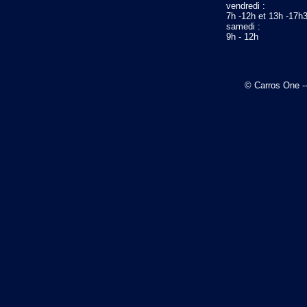
vendredi :
7h -12h et 13h -17h
samedi :
9h - 12h
© Carros One -